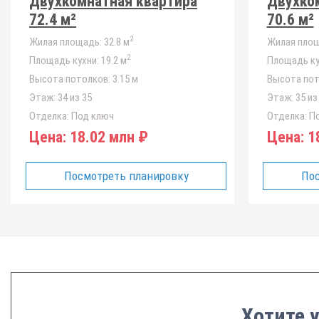
Двухкомнатная квартира
Двухко
72.4 м²
70.6 м²
2
Жилая площадь:
32.8 м
Жилая площ
2
Площадь кухни:
19.2 м
Площадь ку
Высота потолков:
3.15 м
Высота пот
Этаж:
34 из 35
Этаж:
35 из
Отделка:
Под ключ
Отделка:
По
Цена:
18.02 млн ₽
Цена:
18
Посмотреть планировку
Пос
Хотите 