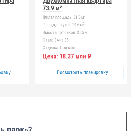
ртира
Двухкомнатная квартира
73.9 м²
2
Жилая площадь:
31.5 м
2
Площадь кухни:
19.6 м
Высота потолков:
3.15 м
Этаж:
34 из 35
Отделка:
Под ключ
Цена:
18.37 млн ₽
ровку
Посмотреть планировку
ь парк»?