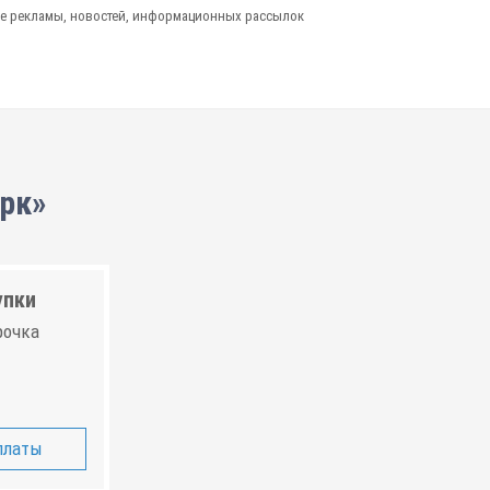
е рекламы, новостей, информационных рассылок
рк»
упки
рочка
платы