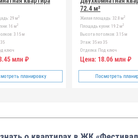
мнатная квартира
Двухкомнатная ква
72.4 м²
2
2
адь:
29 м
Жилая площадь:
32.8 м
2
2
хни:
16 м
Площадь кухни:
19.2 м
олков:
3.15 м
Высота потолков:
3.15 м
 35
Этаж:
35 из 35
д ключ
Отделка:
Под ключ
.45 млн ₽
Цена:
18.06 млн ₽
мотреть планировку
Посмотреть плани
узнать о квартирах в ЖК «Фестивал